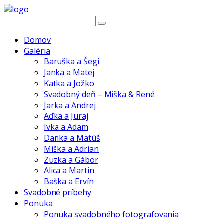
Domov
Galéria
Baruška a Šegi
Janka a Matej
Katka a Jožko
Svadobný deň – Miška & René
Jarka a Andrej
Aďka a Juraj
Ivka a Adam
Danka a Matúš
Miška a Adrian
Zuzka a Gábor
Alica a Martin
Baška a Ervín
Svadobné príbehy
Ponuka
Ponuka svadobného fotografovania