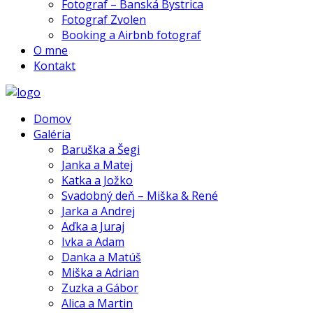
Fotograf – Banská Bystrica
Fotograf Zvolen
Booking a Airbnb fotograf
O mne
Kontakt
Domov
Galéria
Baruška a Šegi
Janka a Matej
Katka a Jožko
Svadobný deň – Miška & René
Jarka a Andrej
Aďka a Juraj
Ivka a Adam
Danka a Matúš
Miška a Adrian
Zuzka a Gábor
Alica a Martin