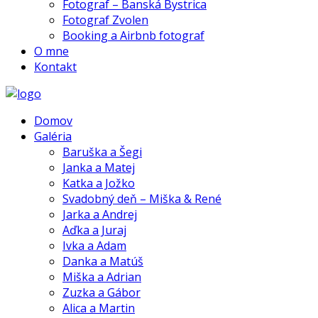
Fotograf – Banská Bystrica
Fotograf Zvolen
Booking a Airbnb fotograf
O mne
Kontakt
Domov
Galéria
Baruška a Šegi
Janka a Matej
Katka a Jožko
Svadobný deň – Miška & René
Jarka a Andrej
Aďka a Juraj
Ivka a Adam
Danka a Matúš
Miška a Adrian
Zuzka a Gábor
Alica a Martin