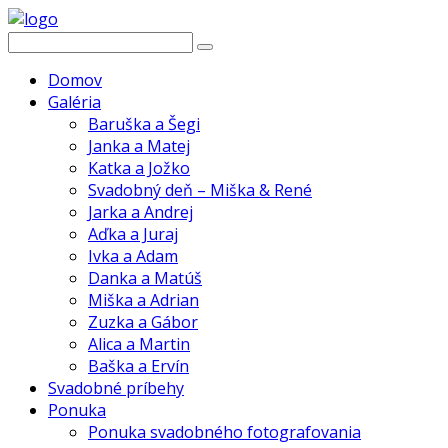
Domov
Galéria
Baruška a Šegi
Janka a Matej
Katka a Jožko
Svadobný deň – Miška & René
Jarka a Andrej
Aďka a Juraj
Ivka a Adam
Danka a Matúš
Miška a Adrian
Zuzka a Gábor
Alica a Martin
Baška a Ervín
Svadobné príbehy
Ponuka
Ponuka svadobného fotografovania