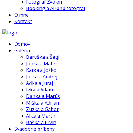
Fotograf Zvolen
Booking a Airbnb fotograf
O mne
Kontakt
Domov
Galéria
Baruška a Šegi
Janka a Matej
Katka a Jožko
Jarka a Andrej
Aďka a Juraj
Ivka a Adam
Danka a Matúš
Miška a Adrian
Zuzka a Gábor
Alica a Martin
Baška a Ervín
Svadobné príbehy