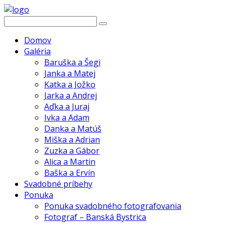
Domov
Galéria
Baruška a Šegi
Janka a Matej
Katka a Jožko
Jarka a Andrej
Aďka a Juraj
Ivka a Adam
Danka a Matúš
Miška a Adrian
Zuzka a Gábor
Alica a Martin
Baška a Ervín
Svadobné príbehy
Ponuka
Ponuka svadobného fotografovania
Fotograf – Banská Bystrica