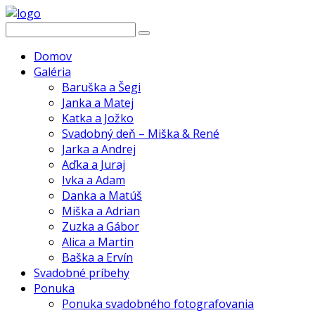
Domov
Galéria
Baruška a Šegi
Janka a Matej
Katka a Jožko
Svadobný deň – Miška & René
Jarka a Andrej
Aďka a Juraj
Ivka a Adam
Danka a Matúš
Miška a Adrian
Zuzka a Gábor
Alica a Martin
Baška a Ervín
Svadobné príbehy
Ponuka
Ponuka svadobného fotografovania