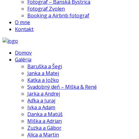
Fotograf – Banská Bystrica
Fotograf Zvolen
Booking a Airbnb fotograf
O mne
Kontakt
Domov
Galéria
Baruška a Šegi
Janka a Matej
Katka a Jožko
Svadobný deň – Miška & René
Jarka a Andrej
Aďka a Juraj
Ivka a Adam
Danka a Matúš
Miška a Adrian
Zuzka a Gábor
Alica a Martin