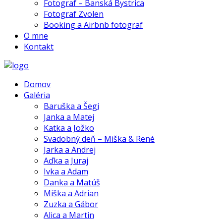
Fotograf – Banská Bystrica
Fotograf Zvolen
Booking a Airbnb fotograf
O mne
Kontakt
Domov
Galéria
Baruška a Šegi
Janka a Matej
Katka a Jožko
Svadobný deň – Miška & René
Jarka a Andrej
Aďka a Juraj
Ivka a Adam
Danka a Matúš
Miška a Adrian
Zuzka a Gábor
Alica a Martin