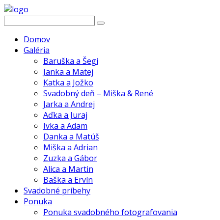
Domov
Galéria
Baruška a Šegi
Janka a Matej
Katka a Jožko
Svadobný deň – Miška & René
Jarka a Andrej
Aďka a Juraj
Ivka a Adam
Danka a Matúš
Miška a Adrian
Zuzka a Gábor
Alica a Martin
Baška a Ervín
Svadobné príbehy
Ponuka
Ponuka svadobného fotografovania