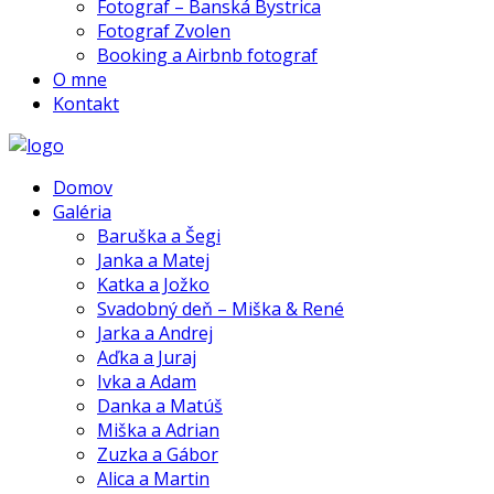
Fotograf – Banská Bystrica
Fotograf Zvolen
Booking a Airbnb fotograf
O mne
Kontakt
Domov
Galéria
Baruška a Šegi
Janka a Matej
Katka a Jožko
Svadobný deň – Miška & René
Jarka a Andrej
Aďka a Juraj
Ivka a Adam
Danka a Matúš
Miška a Adrian
Zuzka a Gábor
Alica a Martin