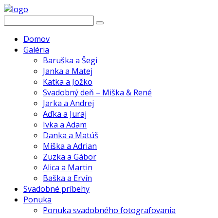
Domov
Galéria
Baruška a Šegi
Janka a Matej
Katka a Jožko
Svadobný deň – Miška & René
Jarka a Andrej
Aďka a Juraj
Ivka a Adam
Danka a Matúš
Miška a Adrian
Zuzka a Gábor
Alica a Martin
Baška a Ervín
Svadobné príbehy
Ponuka
Ponuka svadobného fotografovania