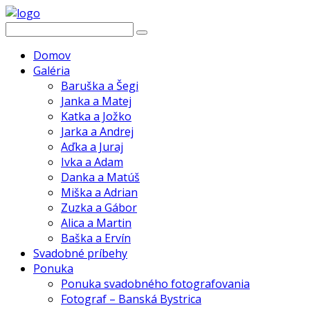
Domov
Galéria
Baruška a Šegi
Janka a Matej
Katka a Jožko
Jarka a Andrej
Aďka a Juraj
Ivka a Adam
Danka a Matúš
Miška a Adrian
Zuzka a Gábor
Alica a Martin
Baška a Ervín
Svadobné príbehy
Ponuka
Ponuka svadobného fotografovania
Fotograf – Banská Bystrica