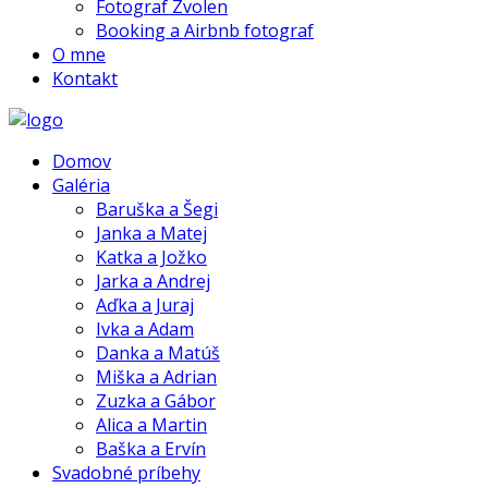
Fotograf Zvolen
Booking a Airbnb fotograf
O mne
Kontakt
Domov
Galéria
Baruška a Šegi
Janka a Matej
Katka a Jožko
Jarka a Andrej
Aďka a Juraj
Ivka a Adam
Danka a Matúš
Miška a Adrian
Zuzka a Gábor
Alica a Martin
Baška a Ervín
Svadobné príbehy