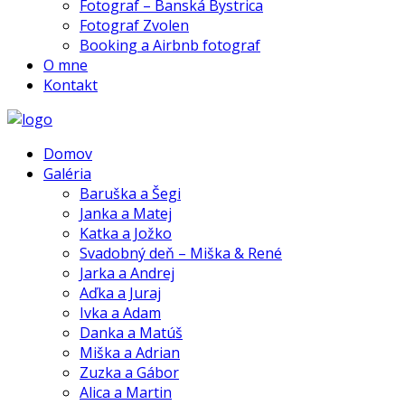
Fotograf – Banská Bystrica
Fotograf Zvolen
Booking a Airbnb fotograf
O mne
Kontakt
Domov
Galéria
Baruška a Šegi
Janka a Matej
Katka a Jožko
Svadobný deň – Miška & René
Jarka a Andrej
Aďka a Juraj
Ivka a Adam
Danka a Matúš
Miška a Adrian
Zuzka a Gábor
Alica a Martin