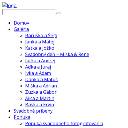
Domov
Galéria
Baruška a Šegi
Janka a Matej
Katka a Jožko
Svadobný deň – Miška & René
Jarka a Andrej
Aďka a Juraj
Ivka a Adam
Danka a Matúš
Miška a Adrian
Zuzka a Gábor
Alica a Martin
Baška a Ervín
Svadobné príbehy
Ponuka
Ponuka svadobného fotografovania