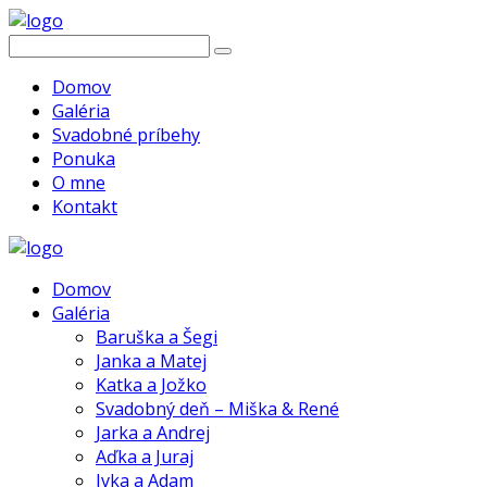
Domov
Galéria
Svadobné príbehy
Ponuka
O mne
Kontakt
Domov
Galéria
Baruška a Šegi
Janka a Matej
Katka a Jožko
Svadobný deň – Miška & René
Jarka a Andrej
Aďka a Juraj
Ivka a Adam