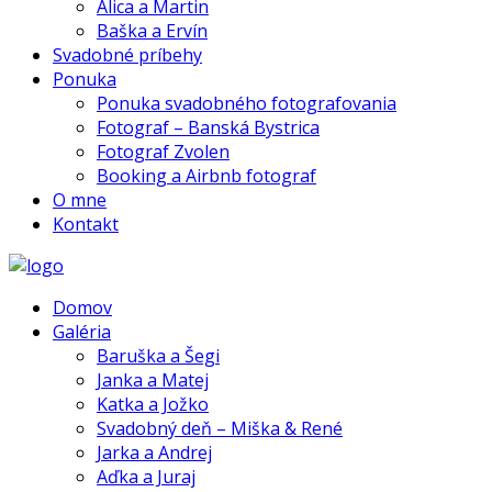
Alica a Martin
Baška a Ervín
Svadobné príbehy
Ponuka
Ponuka svadobného fotografovania
Fotograf – Banská Bystrica
Fotograf Zvolen
Booking a Airbnb fotograf
O mne
Kontakt
Domov
Galéria
Baruška a Šegi
Janka a Matej
Katka a Jožko
Svadobný deň – Miška & René
Jarka a Andrej
Aďka a Juraj