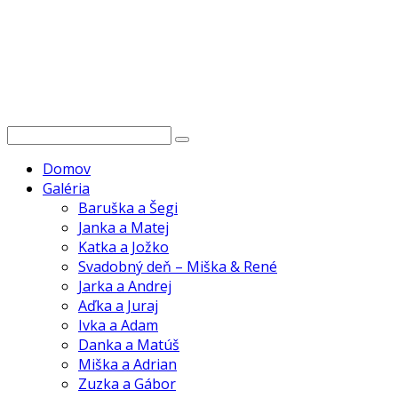
Domov
Galéria
Baruška a Šegi
Janka a Matej
Katka a Jožko
Svadobný deň – Miška & René
Jarka a Andrej
Aďka a Juraj
Ivka a Adam
Danka a Matúš
Miška a Adrian
Zuzka a Gábor