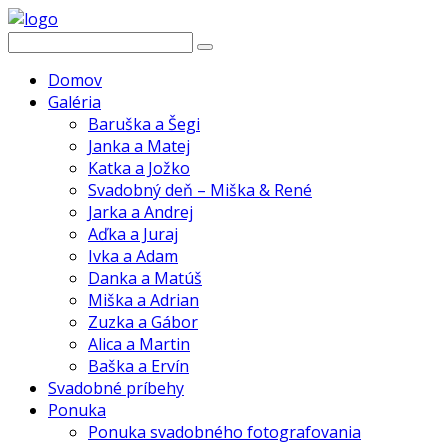
Domov
Galéria
Baruška a Šegi
Janka a Matej
Katka a Jožko
Svadobný deň – Miška & René
Jarka a Andrej
Aďka a Juraj
Ivka a Adam
Danka a Matúš
Miška a Adrian
Zuzka a Gábor
Alica a Martin
Baška a Ervín
Svadobné príbehy
Ponuka
Ponuka svadobného fotografovania