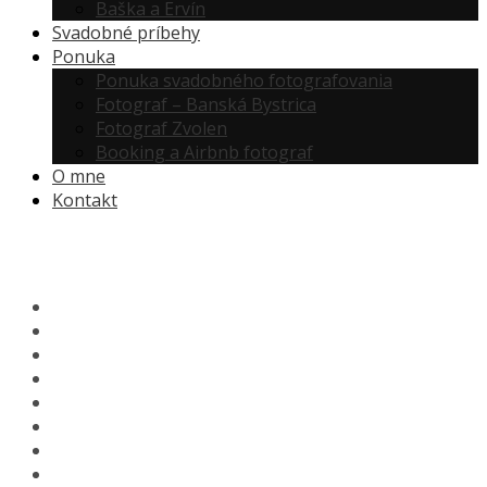
Baška a Ervín
Svadobné príbehy
Ponuka
Ponuka svadobného fotografovania
Fotograf – Banská Bystrica
Fotograf Zvolen
Booking a Airbnb fotograf
O mne
Kontakt