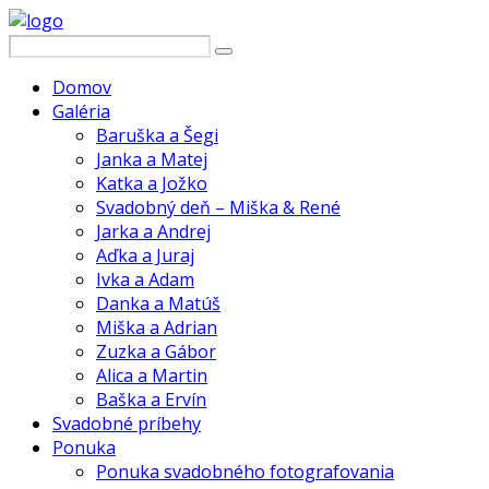
Domov
Galéria
Baruška a Šegi
Janka a Matej
Katka a Jožko
Svadobný deň – Miška & René
Jarka a Andrej
Aďka a Juraj
Ivka a Adam
Danka a Matúš
Miška a Adrian
Zuzka a Gábor
Alica a Martin
Baška a Ervín
Svadobné príbehy
Ponuka
Ponuka svadobného fotografovania