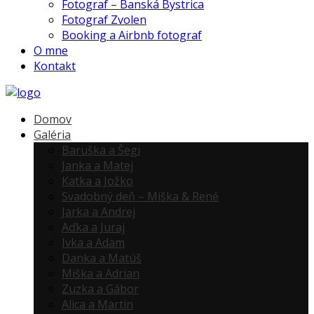
Fotograf – Banská Bystrica
Fotograf Zvolen
Booking a Airbnb fotograf
O mne
Kontakt
Domov
Galéria
Baruška a Šegi
Janka a Matej
Katka a Jožko
Svadobný deň – Miška & René
Jarka a Andrej
Aďka a Juraj
Ivka a Adam
Danka a Matúš
Miška a Adrian
Zuzka a Gábor
Alica a Martin