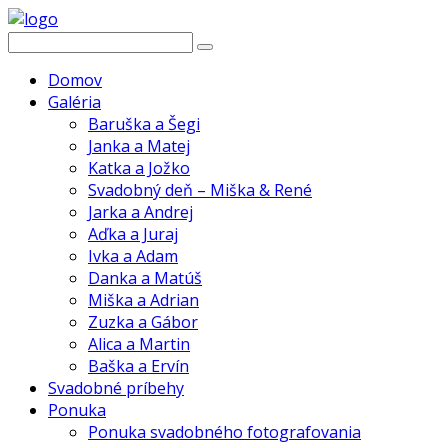
Domov
Galéria
Baruška a Šegi
Janka a Matej
Katka a Jožko
Svadobný deň – Miška & René
Jarka a Andrej
Aďka a Juraj
Ivka a Adam
Danka a Matúš
Miška a Adrian
Zuzka a Gábor
Alica a Martin
Baška a Ervín
Svadobné príbehy
Ponuka
Ponuka svadobného fotografovania