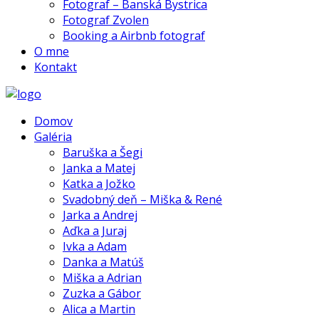
Fotograf – Banská Bystrica
Fotograf Zvolen
Booking a Airbnb fotograf
O mne
Kontakt
Domov
Galéria
Baruška a Šegi
Janka a Matej
Katka a Jožko
Svadobný deň – Miška & René
Jarka a Andrej
Aďka a Juraj
Ivka a Adam
Danka a Matúš
Miška a Adrian
Zuzka a Gábor
Alica a Martin