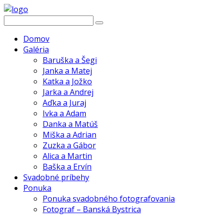
Domov
Galéria
Baruška a Šegi
Janka a Matej
Katka a Jožko
Jarka a Andrej
Aďka a Juraj
Ivka a Adam
Danka a Matúš
Miška a Adrian
Zuzka a Gábor
Alica a Martin
Baška a Ervín
Svadobné príbehy
Ponuka
Ponuka svadobného fotografovania
Fotograf – Banská Bystrica