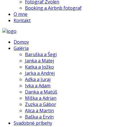
Fotograf Zvolen
Booking a Airbnb fotograf
O mne
Kontakt
Domov
Galéria
Baruška a Šegi
Janka a Matej
Katka a Jožko
Jarka a Andrej
Aďka a Juraj
Ivka a Adam
Danka a Matúš
Miška a Adrian
Zuzka a Gábor
Alica a Martin
Baška a Ervín
Svadobné príbehy