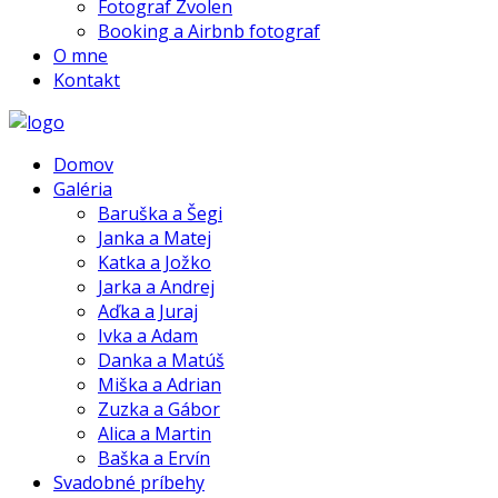
Fotograf Zvolen
Booking a Airbnb fotograf
O mne
Kontakt
Domov
Galéria
Baruška a Šegi
Janka a Matej
Katka a Jožko
Jarka a Andrej
Aďka a Juraj
Ivka a Adam
Danka a Matúš
Miška a Adrian
Zuzka a Gábor
Alica a Martin
Baška a Ervín
Svadobné príbehy