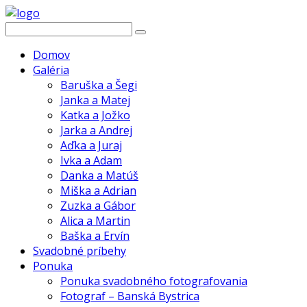
Domov
Galéria
Baruška a Šegi
Janka a Matej
Katka a Jožko
Jarka a Andrej
Aďka a Juraj
Ivka a Adam
Danka a Matúš
Miška a Adrian
Zuzka a Gábor
Alica a Martin
Baška a Ervín
Svadobné príbehy
Ponuka
Ponuka svadobného fotografovania
Fotograf – Banská Bystrica