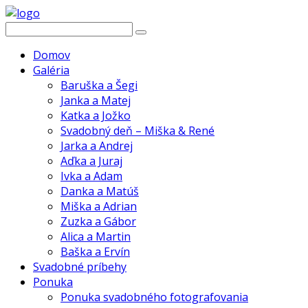
Domov
Galéria
Baruška a Šegi
Janka a Matej
Katka a Jožko
Svadobný deň – Miška & René
Jarka a Andrej
Aďka a Juraj
Ivka a Adam
Danka a Matúš
Miška a Adrian
Zuzka a Gábor
Alica a Martin
Baška a Ervín
Svadobné príbehy
Ponuka
Ponuka svadobného fotografovania