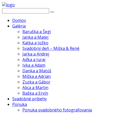
Domov
Galéria
Baruška a Šegi
Janka a Matej
Katka a Jožko
Svadobný deň – Miška & René
Jarka a Andrej
Aďka a Juraj
Ivka a Adam
Danka a Matúš
Miška a Adrian
Zuzka a Gábor
Alica a Martin
Baška a Ervín
Svadobné príbehy
Ponuka
Ponuka svadobného fotografovania