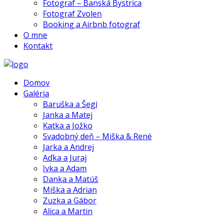
Fotograf – Banská Bystrica
Fotograf Zvolen
Booking a Airbnb fotograf
O mne
Kontakt
Domov
Galéria
Baruška a Šegi
Janka a Matej
Katka a Jožko
Svadobný deň – Miška & René
Jarka a Andrej
Aďka a Juraj
Ivka a Adam
Danka a Matúš
Miška a Adrian
Zuzka a Gábor
Alica a Martin