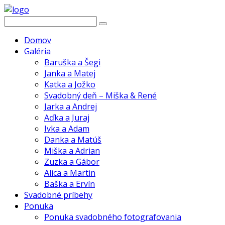
Domov
Galéria
Baruška a Šegi
Janka a Matej
Katka a Jožko
Svadobný deň – Miška & René
Jarka a Andrej
Aďka a Juraj
Ivka a Adam
Danka a Matúš
Miška a Adrian
Zuzka a Gábor
Alica a Martin
Baška a Ervín
Svadobné príbehy
Ponuka
Ponuka svadobného fotografovania