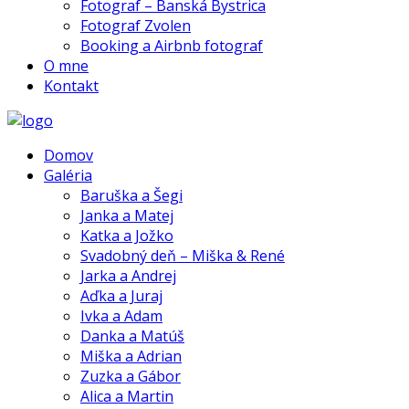
Fotograf – Banská Bystrica
Fotograf Zvolen
Booking a Airbnb fotograf
O mne
Kontakt
Domov
Galéria
Baruška a Šegi
Janka a Matej
Katka a Jožko
Svadobný deň – Miška & René
Jarka a Andrej
Aďka a Juraj
Ivka a Adam
Danka a Matúš
Miška a Adrian
Zuzka a Gábor
Alica a Martin