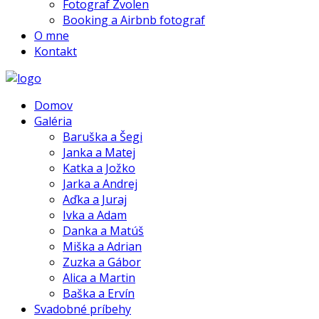
Fotograf Zvolen
Booking a Airbnb fotograf
O mne
Kontakt
Domov
Galéria
Baruška a Šegi
Janka a Matej
Katka a Jožko
Jarka a Andrej
Aďka a Juraj
Ivka a Adam
Danka a Matúš
Miška a Adrian
Zuzka a Gábor
Alica a Martin
Baška a Ervín
Svadobné príbehy