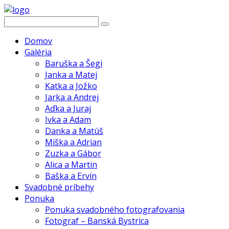
Domov
Galéria
Baruška a Šegi
Janka a Matej
Katka a Jožko
Jarka a Andrej
Aďka a Juraj
Ivka a Adam
Danka a Matúš
Miška a Adrian
Zuzka a Gábor
Alica a Martin
Baška a Ervín
Svadobné príbehy
Ponuka
Ponuka svadobného fotografovania
Fotograf – Banská Bystrica