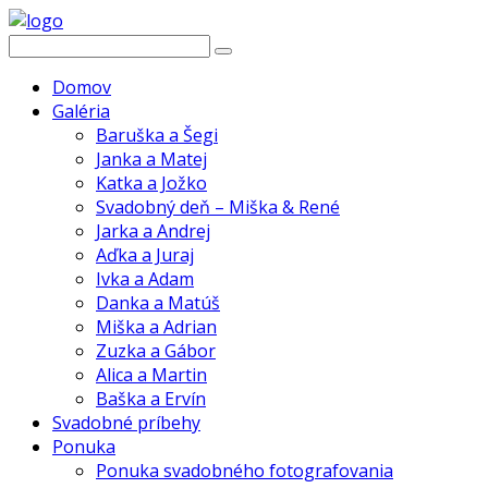
Domov
Galéria
Baruška a Šegi
Janka a Matej
Katka a Jožko
Svadobný deň – Miška & René
Jarka a Andrej
Aďka a Juraj
Ivka a Adam
Danka a Matúš
Miška a Adrian
Zuzka a Gábor
Alica a Martin
Baška a Ervín
Svadobné príbehy
Ponuka
Ponuka svadobného fotografovania