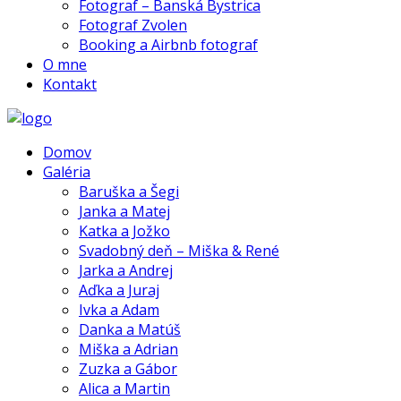
Fotograf – Banská Bystrica
Fotograf Zvolen
Booking a Airbnb fotograf
O mne
Kontakt
Domov
Galéria
Baruška a Šegi
Janka a Matej
Katka a Jožko
Svadobný deň – Miška & René
Jarka a Andrej
Aďka a Juraj
Ivka a Adam
Danka a Matúš
Miška a Adrian
Zuzka a Gábor
Alica a Martin