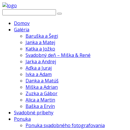
Domov
Galéria
Baruška a Šegi
Janka a Matej
Katka a Jožko
Svadobný deň – Miška & René
Jarka a Andrej
Aďka a Juraj
Ivka a Adam
Danka a Matúš
Miška a Adrian
Zuzka a Gábor
Alica a Martin
Baška a Ervín
Svadobné príbehy
Ponuka
Ponuka svadobného fotografovania