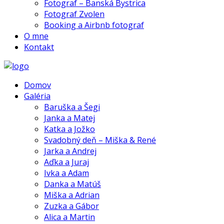
Fotograf – Banská Bystrica
Fotograf Zvolen
Booking a Airbnb fotograf
O mne
Kontakt
Domov
Galéria
Baruška a Šegi
Janka a Matej
Katka a Jožko
Svadobný deň – Miška & René
Jarka a Andrej
Aďka a Juraj
Ivka a Adam
Danka a Matúš
Miška a Adrian
Zuzka a Gábor
Alica a Martin