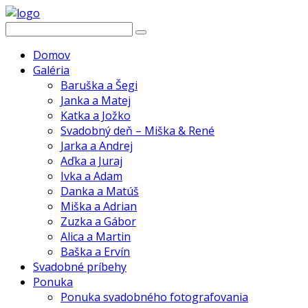
Domov
Galéria
Baruška a Šegi
Janka a Matej
Katka a Jožko
Svadobný deň – Miška & René
Jarka a Andrej
Aďka a Juraj
Ivka a Adam
Danka a Matúš
Miška a Adrian
Zuzka a Gábor
Alica a Martin
Baška a Ervín
Svadobné príbehy
Ponuka
Ponuka svadobného fotografovania