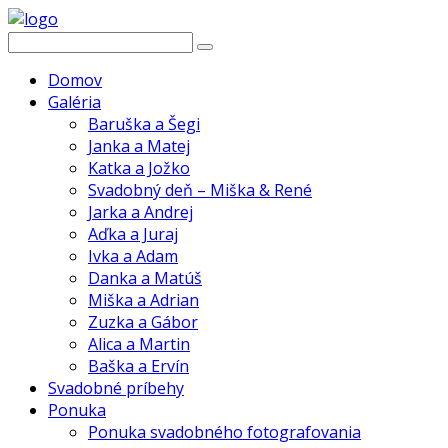
Domov
Galéria
Baruška a Šegi
Janka a Matej
Katka a Jožko
Svadobný deň – Miška & René
Jarka a Andrej
Aďka a Juraj
Ivka a Adam
Danka a Matúš
Miška a Adrian
Zuzka a Gábor
Alica a Martin
Baška a Ervín
Svadobné príbehy
Ponuka
Ponuka svadobného fotografovania