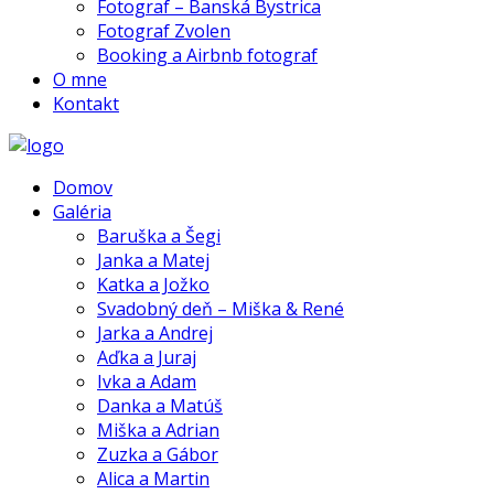
Fotograf – Banská Bystrica
Fotograf Zvolen
Booking a Airbnb fotograf
O mne
Kontakt
Domov
Galéria
Baruška a Šegi
Janka a Matej
Katka a Jožko
Svadobný deň – Miška & René
Jarka a Andrej
Aďka a Juraj
Ivka a Adam
Danka a Matúš
Miška a Adrian
Zuzka a Gábor
Alica a Martin