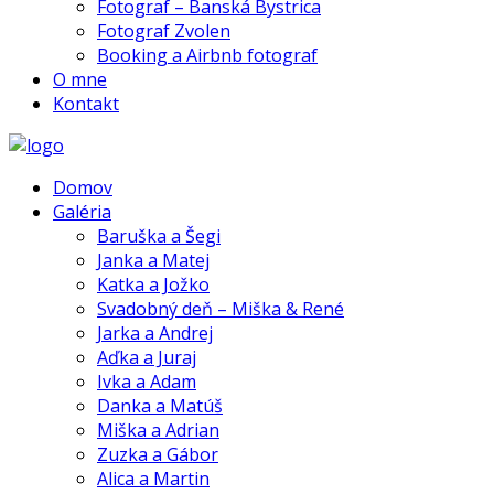
Fotograf – Banská Bystrica
Fotograf Zvolen
Booking a Airbnb fotograf
O mne
Kontakt
Domov
Galéria
Baruška a Šegi
Janka a Matej
Katka a Jožko
Svadobný deň – Miška & René
Jarka a Andrej
Aďka a Juraj
Ivka a Adam
Danka a Matúš
Miška a Adrian
Zuzka a Gábor
Alica a Martin