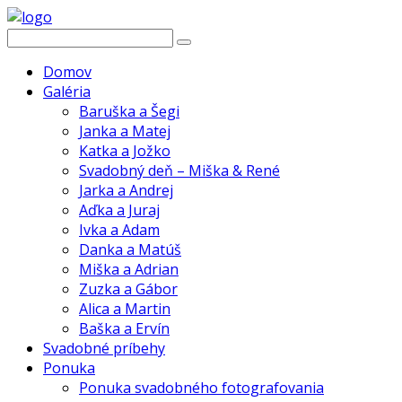
Domov
Galéria
Baruška a Šegi
Janka a Matej
Katka a Jožko
Svadobný deň – Miška & René
Jarka a Andrej
Aďka a Juraj
Ivka a Adam
Danka a Matúš
Miška a Adrian
Zuzka a Gábor
Alica a Martin
Baška a Ervín
Svadobné príbehy
Ponuka
Ponuka svadobného fotografovania