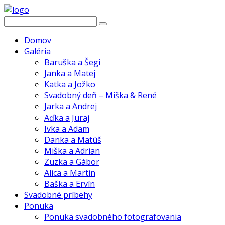
Domov
Galéria
Baruška a Šegi
Janka a Matej
Katka a Jožko
Svadobný deň – Miška & René
Jarka a Andrej
Aďka a Juraj
Ivka a Adam
Danka a Matúš
Miška a Adrian
Zuzka a Gábor
Alica a Martin
Baška a Ervín
Svadobné príbehy
Ponuka
Ponuka svadobného fotografovania