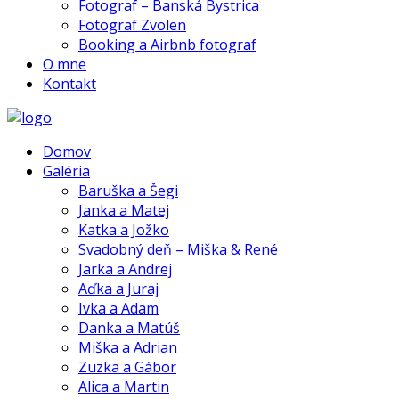
Fotograf – Banská Bystrica
Fotograf Zvolen
Booking a Airbnb fotograf
O mne
Kontakt
Domov
Galéria
Baruška a Šegi
Janka a Matej
Katka a Jožko
Svadobný deň – Miška & René
Jarka a Andrej
Aďka a Juraj
Ivka a Adam
Danka a Matúš
Miška a Adrian
Zuzka a Gábor
Alica a Martin