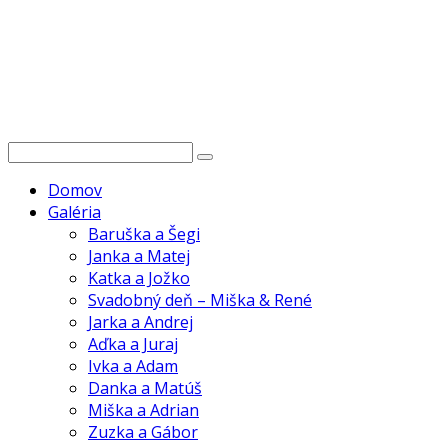
Domov
Galéria
Baruška a Šegi
Janka a Matej
Katka a Jožko
Svadobný deň – Miška & René
Jarka a Andrej
Aďka a Juraj
Ivka a Adam
Danka a Matúš
Miška a Adrian
Zuzka a Gábor