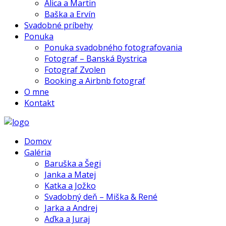
Alica a Martin
Baška a Ervín
Svadobné príbehy
Ponuka
Ponuka svadobného fotografovania
Fotograf – Banská Bystrica
Fotograf Zvolen
Booking a Airbnb fotograf
O mne
Kontakt
Domov
Galéria
Baruška a Šegi
Janka a Matej
Katka a Jožko
Svadobný deň – Miška & René
Jarka a Andrej
Aďka a Juraj