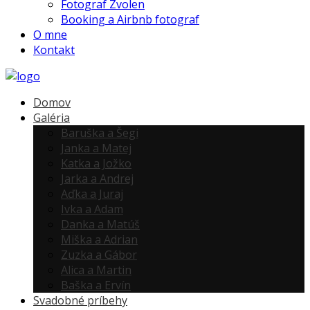
Fotograf Zvolen
Booking a Airbnb fotograf
O mne
Kontakt
Domov
Galéria
Baruška a Šegi
Janka a Matej
Katka a Jožko
Jarka a Andrej
Aďka a Juraj
Ivka a Adam
Danka a Matúš
Miška a Adrian
Zuzka a Gábor
Alica a Martin
Baška a Ervín
Svadobné príbehy