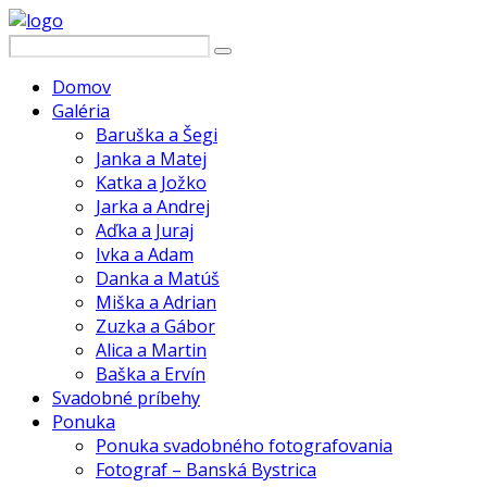
Domov
Galéria
Baruška a Šegi
Janka a Matej
Katka a Jožko
Jarka a Andrej
Aďka a Juraj
Ivka a Adam
Danka a Matúš
Miška a Adrian
Zuzka a Gábor
Alica a Martin
Baška a Ervín
Svadobné príbehy
Ponuka
Ponuka svadobného fotografovania
Fotograf – Banská Bystrica