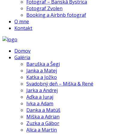
Fotograf – Banská Bystrica
Fotograf Zvolen
Booking a Airbnb fotograf
O mne
Kontakt
Domov
Galéria
Baruška a Šegi
Janka a Matej
Katka a Jožko
Svadobný deň – Miška & René
Jarka a Andrej
Aďka a Juraj
Ivka a Adam
Danka a Matúš
Miška a Adrian
Zuzka a Gábor
Alica a Martin