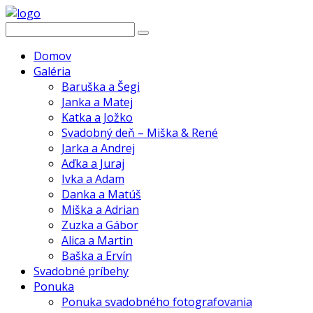
Domov
Galéria
Baruška a Šegi
Janka a Matej
Katka a Jožko
Svadobný deň – Miška & René
Jarka a Andrej
Aďka a Juraj
Ivka a Adam
Danka a Matúš
Miška a Adrian
Zuzka a Gábor
Alica a Martin
Baška a Ervín
Svadobné príbehy
Ponuka
Ponuka svadobného fotografovania