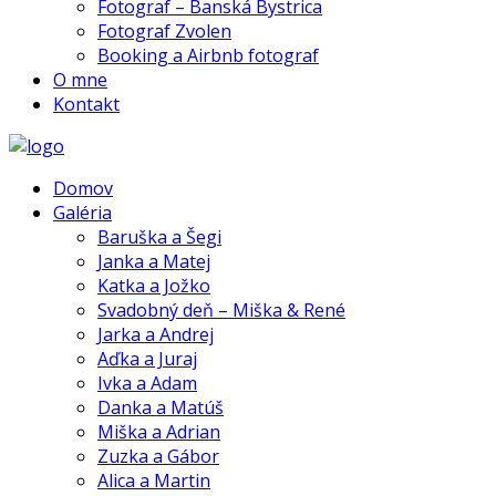
Fotograf – Banská Bystrica
Fotograf Zvolen
Booking a Airbnb fotograf
O mne
Kontakt
Domov
Galéria
Baruška a Šegi
Janka a Matej
Katka a Jožko
Svadobný deň – Miška & René
Jarka a Andrej
Aďka a Juraj
Ivka a Adam
Danka a Matúš
Miška a Adrian
Zuzka a Gábor
Alica a Martin