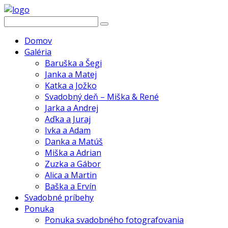
Domov
Galéria
Baruška a Šegi
Janka a Matej
Katka a Jožko
Svadobný deň – Miška & René
Jarka a Andrej
Aďka a Juraj
Ivka a Adam
Danka a Matúš
Miška a Adrian
Zuzka a Gábor
Alica a Martin
Baška a Ervín
Svadobné príbehy
Ponuka
Ponuka svadobného fotografovania