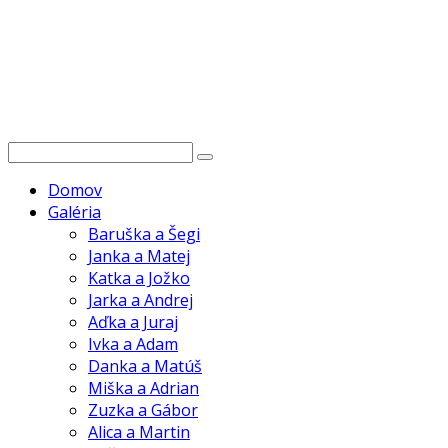
Domov
Galéria
Baruška a Šegi
Janka a Matej
Katka a Jožko
Jarka a Andrej
Aďka a Juraj
Ivka a Adam
Danka a Matúš
Miška a Adrian
Zuzka a Gábor
Alica a Martin