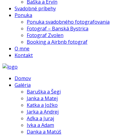
Baška a Ervín
Svadobné príbehy
Ponuka
Ponuka svadobného fotografovania
Fotograf – Banská Bystrica
Fotograf Zvolen
Booking a Airbnb fotograf
O mne
Kontakt
Domov
Galéria
Baruška a Šegi
Janka a Matej
Katka a Jožko
Jarka a Andrej
Aďka a Juraj
Ivka a Adam
Danka a Matúš