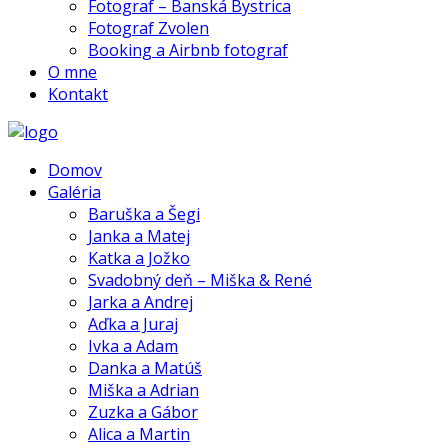
Fotograf – Banská Bystrica
Fotograf Zvolen
Booking a Airbnb fotograf
O mne
Kontakt
Domov
Galéria
Baruška a Šegi
Janka a Matej
Katka a Jožko
Svadobný deň – Miška & René
Jarka a Andrej
Aďka a Juraj
Ivka a Adam
Danka a Matúš
Miška a Adrian
Zuzka a Gábor
Alica a Martin