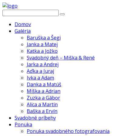
Domov
Galéria
Baruška a Šegi
Janka a Matej
Katka a Jožko
Svadobný deň – Miška & René
Jarka a Andrej
Aďka a Juraj
Ivka a Adam
Danka a Matúš
Miška a Adrian
Zuzka a Gábor
Alica a Martin
Baška a Ervín
Svadobné príbehy
Ponuka
Ponuka svadobného fotografovania