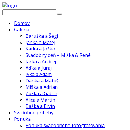
Domov
Galéria
Baruška a Šegi
Janka a Matej
Katka a Jožko
Svadobný deň – Miška & René
Jarka a Andrej
Aďka a Juraj
Ivka a Adam
Danka a Matúš
Miška a Adrian
Zuzka a Gábor
Alica a Martin
Baška a Ervín
Svadobné príbehy
Ponuka
Ponuka svadobného fotografovania