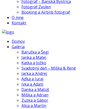
Fotograf – Banská Bystrica
Fotograf Zvolen
Booking a Airbnb fotograf
O mne
Kontakt
Domov
Galéria
Baruška a Šegi
Janka a Matej
Katka a Jožko
Svadobný deň – Miška & René
Jarka a Andrej
Aďka a Juraj
Ivka a Adam
Danka a Matúš
Miška a Adrian
Zuzka a Gábor
Alica a Martin