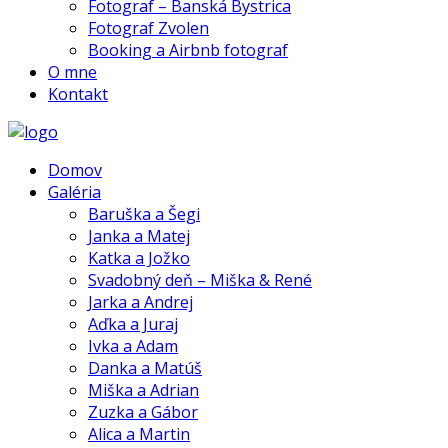
Fotograf – Banská Bystrica
Fotograf Zvolen
Booking a Airbnb fotograf
O mne
Kontakt
Domov
Galéria
Baruška a Šegi
Janka a Matej
Katka a Jožko
Svadobný deň – Miška & René
Jarka a Andrej
Aďka a Juraj
Ivka a Adam
Danka a Matúš
Miška a Adrian
Zuzka a Gábor
Alica a Martin