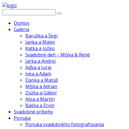
Domov
Galéria
Baruška a Šegi
Janka a Matej
Katka a Jožko
Svadobný deň – Miška & René
Jarka a Andrej
Aďka a Juraj
Ivka a Adam
Danka a Matúš
Miška a Adrian
Zuzka a Gábor
Alica a Martin
Baška a Ervín
Svadobné príbehy
Ponuka
Ponuka svadobného fotografovania