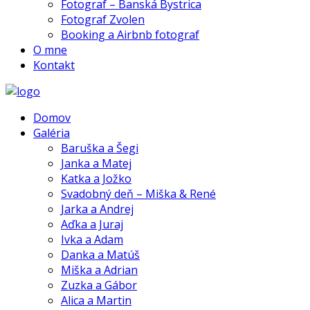
Fotograf – Banská Bystrica
Fotograf Zvolen
Booking a Airbnb fotograf
O mne
Kontakt
Domov
Galéria
Baruška a Šegi
Janka a Matej
Katka a Jožko
Svadobný deň – Miška & René
Jarka a Andrej
Aďka a Juraj
Ivka a Adam
Danka a Matúš
Miška a Adrian
Zuzka a Gábor
Alica a Martin