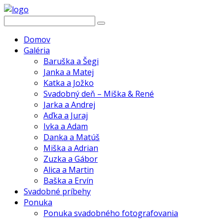
Domov
Galéria
Baruška a Šegi
Janka a Matej
Katka a Jožko
Svadobný deň – Miška & René
Jarka a Andrej
Aďka a Juraj
Ivka a Adam
Danka a Matúš
Miška a Adrian
Zuzka a Gábor
Alica a Martin
Baška a Ervín
Svadobné príbehy
Ponuka
Ponuka svadobného fotografovania