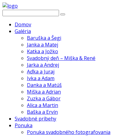
Domov
Galéria
Baruška a Šegi
Janka a Matej
Katka a Jožko
Svadobný deň – Miška & René
Jarka a Andrej
Aďka a Juraj
Ivka a Adam
Danka a Matúš
Miška a Adrian
Zuzka a Gábor
Alica a Martin
Baška a Ervín
Svadobné príbehy
Ponuka
Ponuka svadobného fotografovania