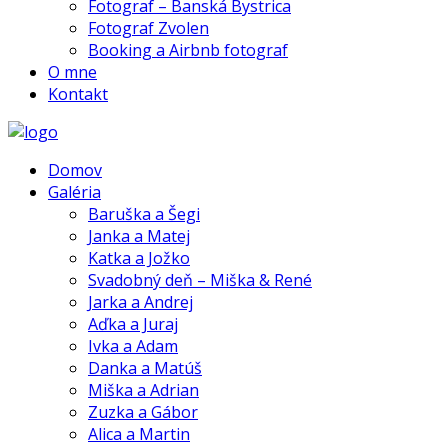
Fotograf – Banská Bystrica
Fotograf Zvolen
Booking a Airbnb fotograf
O mne
Kontakt
Domov
Galéria
Baruška a Šegi
Janka a Matej
Katka a Jožko
Svadobný deň – Miška & René
Jarka a Andrej
Aďka a Juraj
Ivka a Adam
Danka a Matúš
Miška a Adrian
Zuzka a Gábor
Alica a Martin