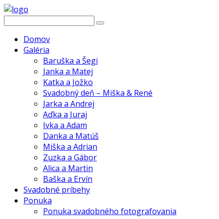
Domov
Galéria
Baruška a Šegi
Janka a Matej
Katka a Jožko
Svadobný deň – Miška & René
Jarka a Andrej
Aďka a Juraj
Ivka a Adam
Danka a Matúš
Miška a Adrian
Zuzka a Gábor
Alica a Martin
Baška a Ervín
Svadobné príbehy
Ponuka
Ponuka svadobného fotografovania