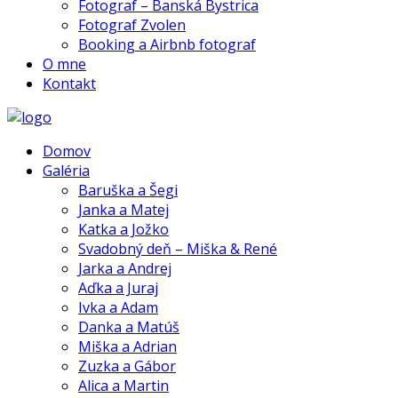
Fotograf – Banská Bystrica
Fotograf Zvolen
Booking a Airbnb fotograf
O mne
Kontakt
Domov
Galéria
Baruška a Šegi
Janka a Matej
Katka a Jožko
Svadobný deň – Miška & René
Jarka a Andrej
Aďka a Juraj
Ivka a Adam
Danka a Matúš
Miška a Adrian
Zuzka a Gábor
Alica a Martin