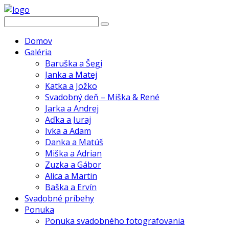
Domov
Galéria
Baruška a Šegi
Janka a Matej
Katka a Jožko
Svadobný deň – Miška & René
Jarka a Andrej
Aďka a Juraj
Ivka a Adam
Danka a Matúš
Miška a Adrian
Zuzka a Gábor
Alica a Martin
Baška a Ervín
Svadobné príbehy
Ponuka
Ponuka svadobného fotografovania