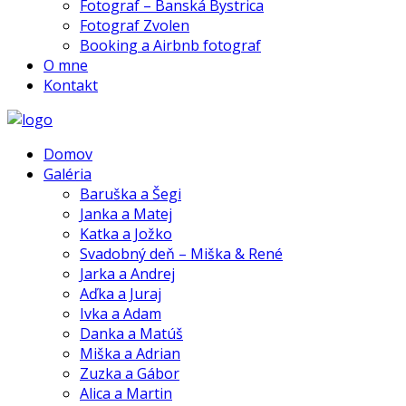
Fotograf – Banská Bystrica
Fotograf Zvolen
Booking a Airbnb fotograf
O mne
Kontakt
Domov
Galéria
Baruška a Šegi
Janka a Matej
Katka a Jožko
Svadobný deň – Miška & René
Jarka a Andrej
Aďka a Juraj
Ivka a Adam
Danka a Matúš
Miška a Adrian
Zuzka a Gábor
Alica a Martin