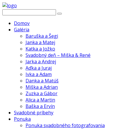
Domov
Galéria
Baruška a Šegi
Janka a Matej
Katka a Jožko
Svadobný deň – Miška & René
Jarka a Andrej
Aďka a Juraj
Ivka a Adam
Danka a Matúš
Miška a Adrian
Zuzka a Gábor
Alica a Martin
Baška a Ervín
Svadobné príbehy
Ponuka
Ponuka svadobného fotografovania