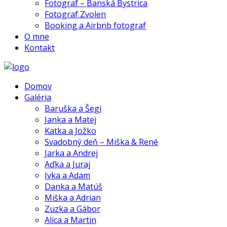
Fotograf – Banská Bystrica
Fotograf Zvolen
Booking a Airbnb fotograf
O mne
Kontakt
Domov
Galéria
Baruška a Šegi
Janka a Matej
Katka a Jožko
Svadobný deň – Miška & René
Jarka a Andrej
Aďka a Juraj
Ivka a Adam
Danka a Matúš
Miška a Adrian
Zuzka a Gábor
Alica a Martin