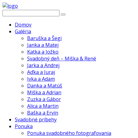
Domov
Galéria
Baruška a Šegi
Janka a Matej
Katka a Jožko
Svadobný deň – Miška & René
Jarka a Andrej
Aďka a Juraj
Ivka a Adam
Danka a Matúš
Miška a Adrian
Zuzka a Gábor
Alica a Martin
Baška a Ervín
Svadobné príbehy
Ponuka
Ponuka svadobného fotografovania