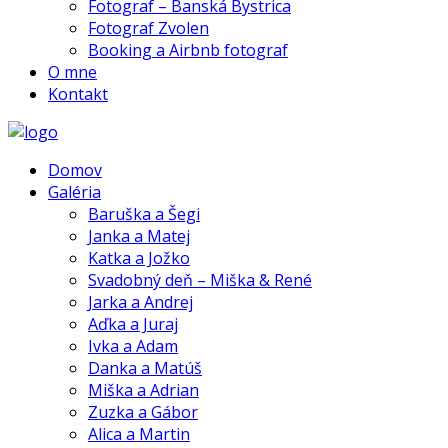
Fotograf – Banská Bystrica
Fotograf Zvolen
Booking a Airbnb fotograf
O mne
Kontakt
Domov
Galéria
Baruška a Šegi
Janka a Matej
Katka a Jožko
Svadobný deň – Miška & René
Jarka a Andrej
Aďka a Juraj
Ivka a Adam
Danka a Matúš
Miška a Adrian
Zuzka a Gábor
Alica a Martin