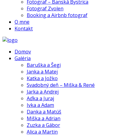
Fotograf – Banská Bystrica
Fotograf Zvolen
Booking a Airbnb fotograf
O mne
Kontakt
Domov
Galéria
Baruška a Šegi
Janka a Matej
Katka a Jožko
Svadobný deň – Miška & René
Jarka a Andrej
Aďka a Juraj
Ivka a Adam
Danka a Matúš
Miška a Adrian
Zuzka a Gábor
Alica a Martin