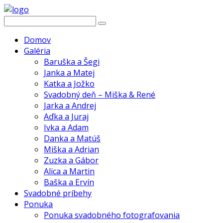
Domov
Galéria
Baruška a Šegi
Janka a Matej
Katka a Jožko
Svadobný deň – Miška & René
Jarka a Andrej
Aďka a Juraj
Ivka a Adam
Danka a Matúš
Miška a Adrian
Zuzka a Gábor
Alica a Martin
Baška a Ervín
Svadobné príbehy
Ponuka
Ponuka svadobného fotografovania