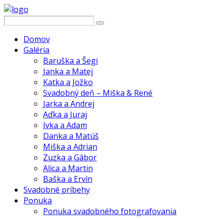
Domov
Galéria
Baruška a Šegi
Janka a Matej
Katka a Jožko
Svadobný deň – Miška & René
Jarka a Andrej
Aďka a Juraj
Ivka a Adam
Danka a Matúš
Miška a Adrian
Zuzka a Gábor
Alica a Martin
Baška a Ervín
Svadobné príbehy
Ponuka
Ponuka svadobného fotografovania