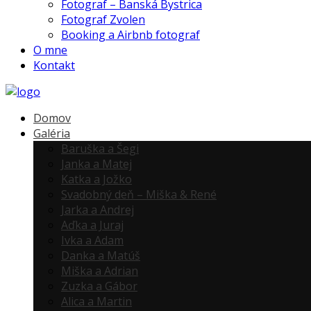
Fotograf – Banská Bystrica
Fotograf Zvolen
Booking a Airbnb fotograf
O mne
Kontakt
Domov
Galéria
Baruška a Šegi
Janka a Matej
Katka a Jožko
Svadobný deň – Miška & René
Jarka a Andrej
Aďka a Juraj
Ivka a Adam
Danka a Matúš
Miška a Adrian
Zuzka a Gábor
Alica a Martin