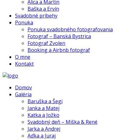
Alica a Martin
Baška a Ervín
Svadobné príbehy
Ponuka
Ponuka svadobného fotografovania
Fotograf – Banská Bystrica
Fotograf Zvolen
Booking a Airbnb fotograf
O mne
Kontakt
Domov
Galéria
Baruška a Šegi
Janka a Matej
Katka a Jožko
Svadobný deň – Miška & René
Jarka a Andrej
Aďka a Juraj