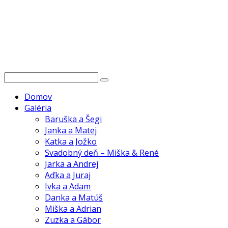
Domov
Galéria
Baruška a Šegi
Janka a Matej
Katka a Jožko
Svadobný deň – Miška & René
Jarka a Andrej
Aďka a Juraj
Ivka a Adam
Danka a Matúš
Miška a Adrian
Zuzka a Gábor