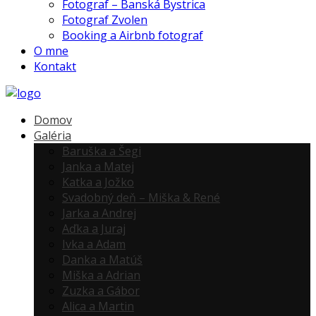
Fotograf – Banská Bystrica
Fotograf Zvolen
Booking a Airbnb fotograf
O mne
Kontakt
Domov
Galéria
Baruška a Šegi
Janka a Matej
Katka a Jožko
Svadobný deň – Miška & René
Jarka a Andrej
Aďka a Juraj
Ivka a Adam
Danka a Matúš
Miška a Adrian
Zuzka a Gábor
Alica a Martin