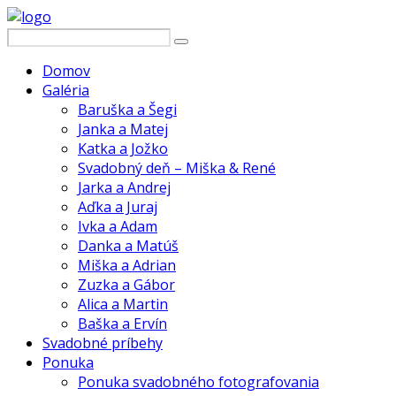
Domov
Galéria
Baruška a Šegi
Janka a Matej
Katka a Jožko
Svadobný deň – Miška & René
Jarka a Andrej
Aďka a Juraj
Ivka a Adam
Danka a Matúš
Miška a Adrian
Zuzka a Gábor
Alica a Martin
Baška a Ervín
Svadobné príbehy
Ponuka
Ponuka svadobného fotografovania