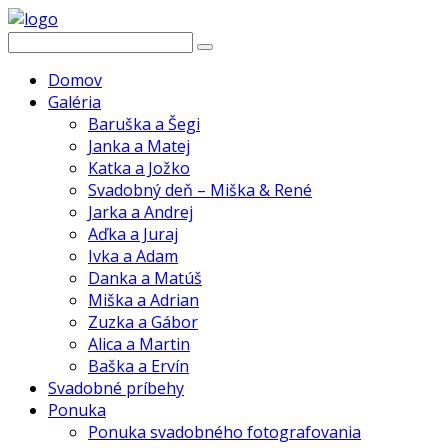
Domov
Galéria
Baruška a Šegi
Janka a Matej
Katka a Jožko
Svadobný deň – Miška & René
Jarka a Andrej
Aďka a Juraj
Ivka a Adam
Danka a Matúš
Miška a Adrian
Zuzka a Gábor
Alica a Martin
Baška a Ervín
Svadobné príbehy
Ponuka
Ponuka svadobného fotografovania