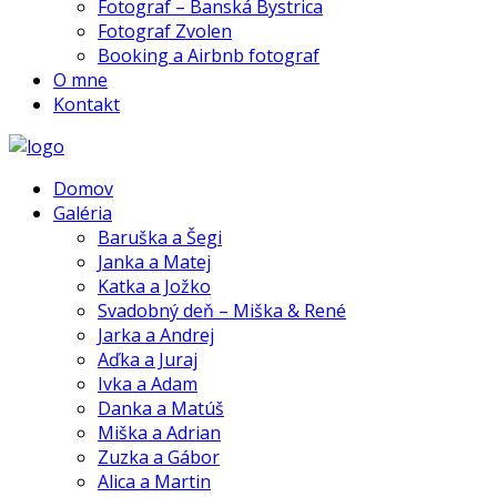
Fotograf – Banská Bystrica
Fotograf Zvolen
Booking a Airbnb fotograf
O mne
Kontakt
Domov
Galéria
Baruška a Šegi
Janka a Matej
Katka a Jožko
Svadobný deň – Miška & René
Jarka a Andrej
Aďka a Juraj
Ivka a Adam
Danka a Matúš
Miška a Adrian
Zuzka a Gábor
Alica a Martin