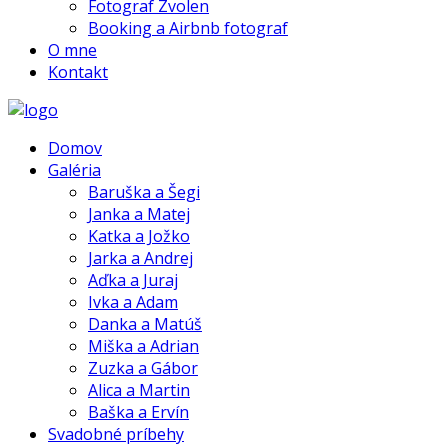
Fotograf Zvolen
Booking a Airbnb fotograf
O mne
Kontakt
Domov
Galéria
Baruška a Šegi
Janka a Matej
Katka a Jožko
Jarka a Andrej
Aďka a Juraj
Ivka a Adam
Danka a Matúš
Miška a Adrian
Zuzka a Gábor
Alica a Martin
Baška a Ervín
Svadobné príbehy