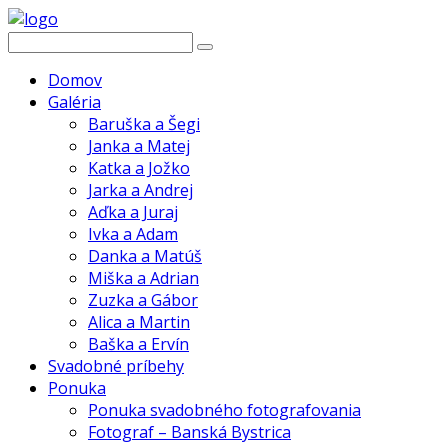
Domov
Galéria
Baruška a Šegi
Janka a Matej
Katka a Jožko
Jarka a Andrej
Aďka a Juraj
Ivka a Adam
Danka a Matúš
Miška a Adrian
Zuzka a Gábor
Alica a Martin
Baška a Ervín
Svadobné príbehy
Ponuka
Ponuka svadobného fotografovania
Fotograf – Banská Bystrica