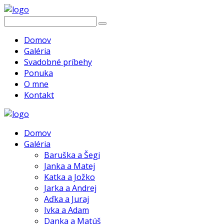
Domov
Galéria
Svadobné príbehy
Ponuka
O mne
Kontakt
Domov
Galéria
Baruška a Šegi
Janka a Matej
Katka a Jožko
Jarka a Andrej
Aďka a Juraj
Ivka a Adam
Danka a Matúš