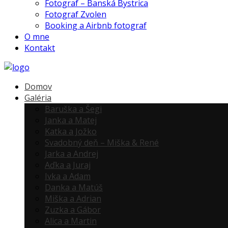
Fotograf – Banská Bystrica
Fotograf Zvolen
Booking a Airbnb fotograf
O mne
Kontakt
Domov
Galéria
Baruška a Šegi
Janka a Matej
Katka a Jožko
Svadobný deň – Miška & René
Jarka a Andrej
Aďka a Juraj
Ivka a Adam
Danka a Matúš
Miška a Adrian
Zuzka a Gábor
Alica a Martin