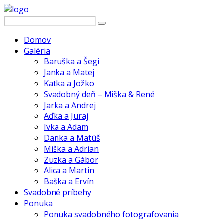
Domov
Galéria
Baruška a Šegi
Janka a Matej
Katka a Jožko
Svadobný deň – Miška & René
Jarka a Andrej
Aďka a Juraj
Ivka a Adam
Danka a Matúš
Miška a Adrian
Zuzka a Gábor
Alica a Martin
Baška a Ervín
Svadobné príbehy
Ponuka
Ponuka svadobného fotografovania