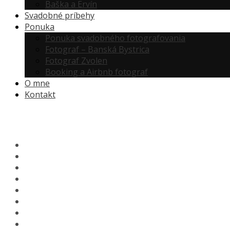
Baška a Ervín
Svadobné príbehy
Ponuka
Ponuka svadobného fotografovania
Fotograf – Banská Bystrica
Fotograf Zvolen
Booking a Airbnb fotograf
O mne
Kontakt