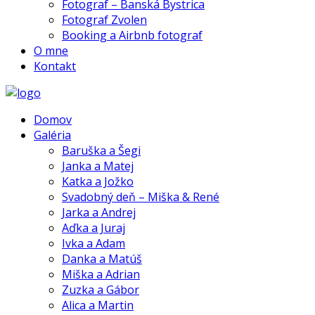
Fotograf – Banská Bystrica
Fotograf Zvolen
Booking a Airbnb fotograf
O mne
Kontakt
Domov
Galéria
Baruška a Šegi
Janka a Matej
Katka a Jožko
Svadobný deň – Miška & René
Jarka a Andrej
Aďka a Juraj
Ivka a Adam
Danka a Matúš
Miška a Adrian
Zuzka a Gábor
Alica a Martin