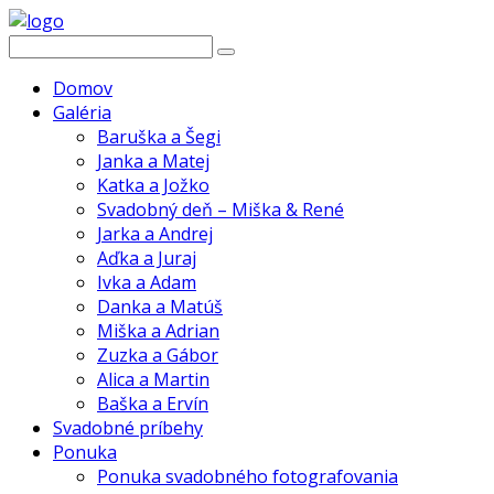
Domov
Galéria
Baruška a Šegi
Janka a Matej
Katka a Jožko
Svadobný deň – Miška & René
Jarka a Andrej
Aďka a Juraj
Ivka a Adam
Danka a Matúš
Miška a Adrian
Zuzka a Gábor
Alica a Martin
Baška a Ervín
Svadobné príbehy
Ponuka
Ponuka svadobného fotografovania