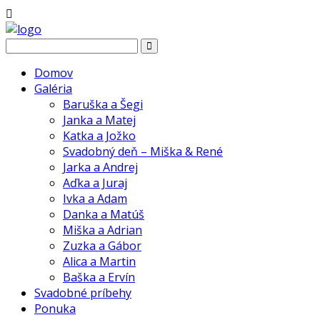
Domov
Galéria
Baruška a Šegi
Janka a Matej
Katka a Jožko
Svadobný deň – Miška & René
Jarka a Andrej
Aďka a Juraj
Ivka a Adam
Danka a Matúš
Miška a Adrian
Zuzka a Gábor
Alica a Martin
Baška a Ervín
Svadobné príbehy
Ponuka