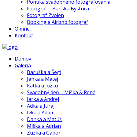
Ponuka svadobného fotografovania
Fotograf – Banská Bystrica
Fotograf Zvolen
Booking a Airbnb fotograf
O mne
Kontakt
Domov
Galéria
Baruška a Šegi
Janka a Matej
Katka a Jožko
Svadobný deň – Miška & René
Jarka a Andrej
Aďka a Juraj
Ivka a Adam
Danka a Matúš
Miška a Adrian
Zuzka a Gábor