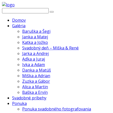
Domov
Galéria
Baruška a Šegi
Janka a Matej
Katka a Jožko
Svadobný deň – Miška & René
Jarka a Andrej
Aďka a Juraj
Ivka a Adam
Danka a Matúš
Miška a Adrian
Zuzka a Gábor
Alica a Martin
Baška a Ervín
Svadobné príbehy
Ponuka
Ponuka svadobného fotografovania