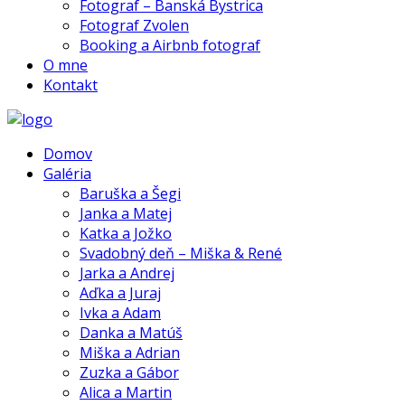
Fotograf – Banská Bystrica
Fotograf Zvolen
Booking a Airbnb fotograf
O mne
Kontakt
Domov
Galéria
Baruška a Šegi
Janka a Matej
Katka a Jožko
Svadobný deň – Miška & René
Jarka a Andrej
Aďka a Juraj
Ivka a Adam
Danka a Matúš
Miška a Adrian
Zuzka a Gábor
Alica a Martin